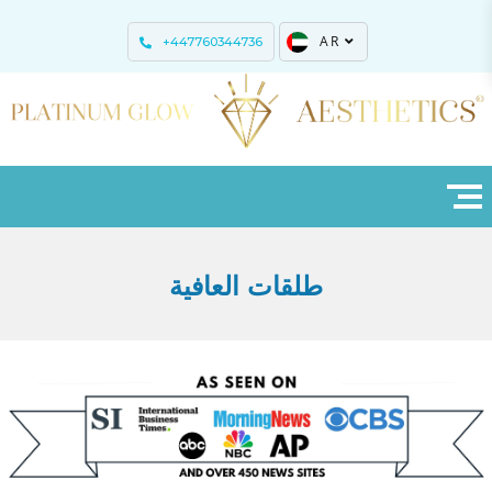
AR
+447760344736
طلقات العافية